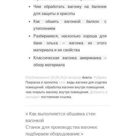
Чем обработать вагонку на балконе
для защиты и красоты
Как обшить вагонкой балкон с
утеплением
Разбираемся, насколько хороша для
бани ольха – вагонка из этого
материала и ее свойства
Классическая вагонка американка –
обзор материала
Опубликованно
26.04.2016
автором
Анюта
. Рубрика:
Покраска и пропитка
тэги:
виды вагонки для отделки
помещений
,
обработка вагонки внутри помещения
,
чем покрыть вагонку внутри помещения
. Добавить в
закладки:
постоянная ссылка
.
«
Как выполняется обшивка стен
вагонкой
Станок для производства вагонки:
подбираем оборудование
»