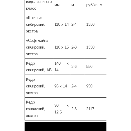
изделия и его
мм
м
руб/кв. м
класс
«Штиль»
сибирский,
110 х 14
2-4
1350
экстра
«Софтлайн»
сибирский,
110 х 15
2-3
1350
экстра
Кедр
140 х
3-6
550
сибирский, АВ
14
Кедр
сибирский,
96 х 14
2-4
950
экстра
Кедр
90 х
канадский,
2-3
2117
12,5
экстра