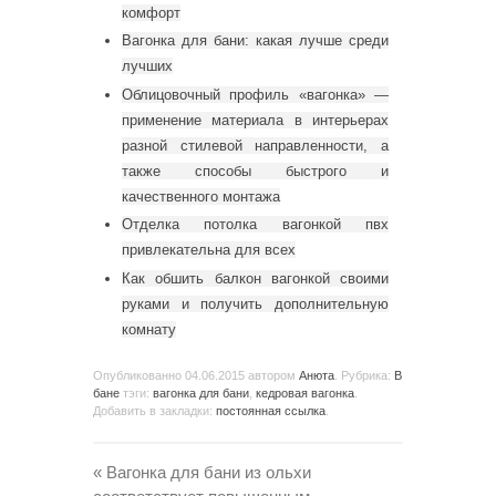
комфорт
Вагонка для бани: какая лучше среди
лучших
Облицовочный профиль «вагонка» —
применение материала в интерьерах
разной стилевой направленности, а
также способы быстрого и
качественного монтажа
Отделка потолка вагонкой пвх
привлекательна для всех
Как обшить балкон вагонкой своими
руками и получить дополнительную
комнату
Опубликованно
04.06.2015
автором
Анюта
. Рубрика:
В
бане
тэги:
вагонка для бани
,
кедровая вагонка
.
Добавить в закладки:
постоянная ссылка
.
«
Вагонка для бани из ольхи