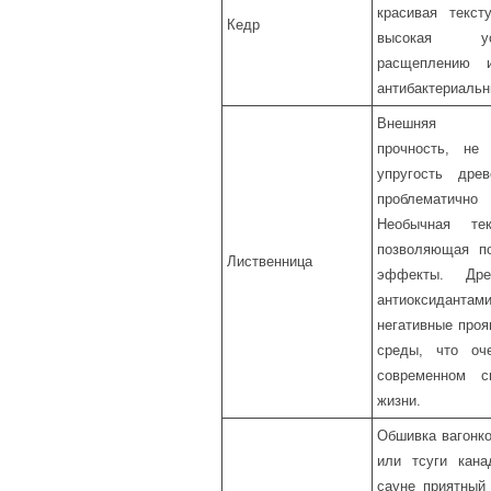
красивая тексту
Кедр
высокая ус
расщеплению 
антибактериальн
Внешняя при
прочность, не
упругость дре
проблематичн
Необычная те
позволяющая по
Лиственница
эффекты. Дре
антиоксидантам
негативные про
среды, что оч
современном с
жизни.
Обшивка вагонко
или тсуги кана
сауне приятный