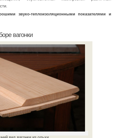
сти.
рошими звуко-теплоизоляционными показателями и
боре вагонки
ний вид вагонки из ольхи