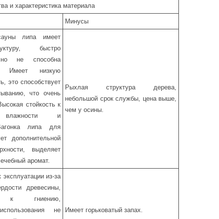
ва и характеристика материала
Минусы
сауны липа имеет
уктуру, быстро
, но не способна
. Имеет низкую
ь, это способствует
Рыхлая структура дерева,
ыванию, что очень
небольшой срок службы, цена выше,
Высокая стойкость к
чем у осины.
 влажности и
Вагонка липа для
ет дополнительной
рхности, выделяет
лечебный аромат.
 эксплуатации из-за
рдости древесины,
ть к гниению,
использования не
Имеет горьковатый запах.