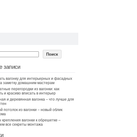
е записи
ать вагонку для интерьерных и фасадных
на заметку домашним мастерам
тные перегородки из вагонки: как
ть и красиво вписать в интерьер
ая и деревянная вагонка – что лучше для
стен
й потолок из вагонки – новый облик
ома
 крепления вагонки к обрешетке –
ем все секреты монтажа
ки