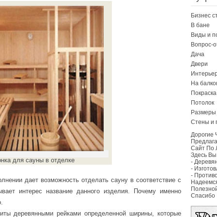
Бизнес с
В бане
Виды и 
Вопрос-о
Дача
Двери
Интерье
На балко
Покраска
Потолок
Размеры 
Стены и 
Дорогие 
Предлаг
Сайт По Л
Здесь Вы
онка для сауны в отделке
-
Деревян
-
Изготов
-
Противо
лнении дает возможность отделать сауну в соответствие с
Надеемся
Полезно
вает интерес название данного изделия. Почему именно
Спасибо
.
иты деревянными рейками определенной ширины, которые