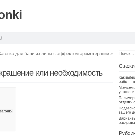
onki
Ы
Вагонка для бани из липы с эффектом аромотерапии
»
Свежи
украшение или необходимость
Как выбр
работ – 
Межкомна
установи
Полимерн
отделки 
Подвесно
вагонки
вашего д
Варианты
раскрыва
Рубри