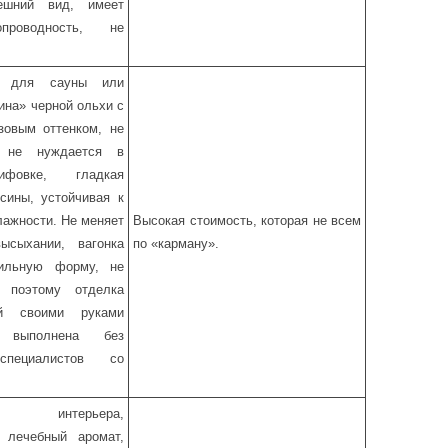
ешний вид, имеет
проводность, не
а для сауны или
ина» черной ольхи с
зовым оттенком, не
, не нуждается в
ифовке, гладкая
сины, устойчивая к
ажности. Не меняет
Высокая стоимость, которая не всем
ысыхании, вагонка
по «карману».
вильную форму, не
, поэтому отделка
ой своими руками
 выполнена без
специалистов со
ть интерьера,
 лечебный аромат,