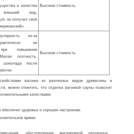
ущества и качества
Высокая стоимость.
внешний вид,
б, он получил своё
мериканский».
улярность из-за
рактически не
 при повышении
Высокая стоимость.
Малая плотность,
т шоколада после
аботки.
свойствами вагонки из различных видов древесины и
ти, можно отметить, что отделка вагонкой сауны позволит
оложительными качествами.
 обеспечит здоровье и хорошее настроение.
олжительное время.
омещения, обусловленная маскировкой различных