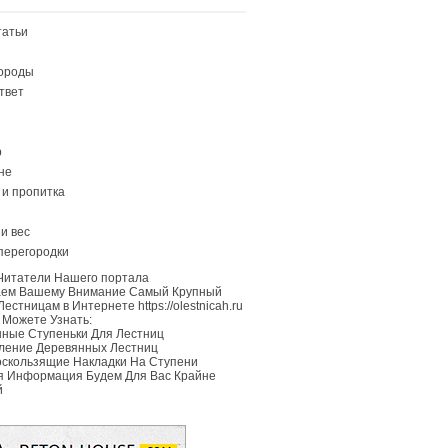
татьи
породы
твет
р
не
 и пропитка
и вес
перегородки
Читатели Нашего портала
аем Вашему Внимание Самый Крупный
естницам в Интернете https://olestnicah.ru
 Можете Узнать:
ные Ступеньки Для Лестниц
ление Деревянных Лестниц
скользящие Накладки На Ступени
 Информация Будем Для Вас Крайне
й