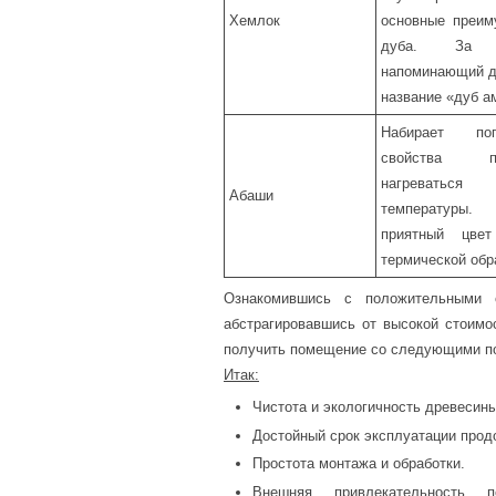
Хемлок
основные преим
дуба. За 
напоминающий ду
название «дуб а
Набирает поп
свойства п
нагреваться
Абаши
температуры. 
приятный цве
термической обр
Ознакомившись с положительными 
абстрагировавшись от высокой стоимос
получить помещение со следующими п
Итак:
Чистота и экологичность древесины
Достойный срок эксплуатации прод
Простота монтажа и обработки.
Внешняя привлекательность п