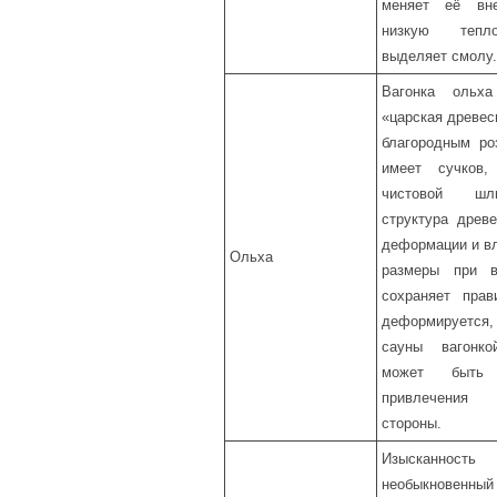
меняет её вн
низкую тепло
выделяет смолу.
Вагонка ольх
«царская древес
благородным ро
имеет сучков
чистовой шл
структура древе
деформации и вл
Ольха
размеры при в
сохраняет пра
деформируется
сауны вагонк
может быть
привлечения 
стороны.
Изысканнос
необыкновенный