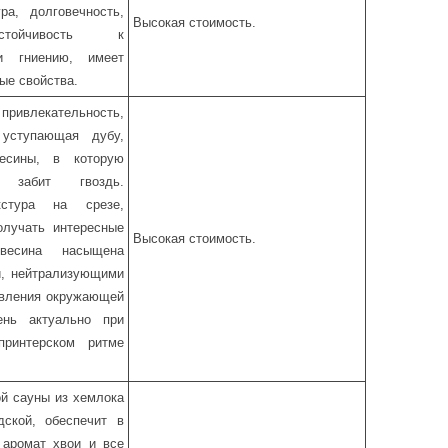
ра, долговечность,
Высокая стоимость.
тойчивость к
и гниению, имеет
ые свойства.
влекательность,
 уступающая дубу,
весины, в которую
о забит гвоздь.
кстура на срезе,
лучать интересные
Высокая стоимость.
весина насыщена
и, нейтрализующими
явления окружающей
ень актуально при
принтерском ритме
й сауны из хемлока
дской, обеспечит в
 аромат хвои и все