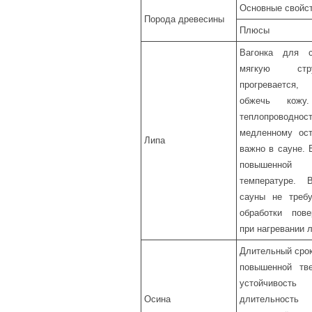
Основные свойст
Порода древесины
Плюсы
Вагонка для 
мягкую стр
прогревается
обжечь кожу
теплопроводност
медленному ост
Липа
важно в сауне. 
повышенной
температуре. 
сауны не требу
обработки пове
при нагревании 
Длительный срок
повышенной тве
устойчивос
Осина
длительность 