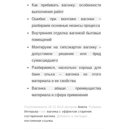
Как прибивать вагонку: особенности
выполнения работ
Ошибки при монтаже вагонки –
разбираем основные нюансы процесса
Внутренняя отделка вагонкой бытовых
помещений
Монтируем на гипсокартон вагонку –
допустимое решение или бред
сумасшедшего
Разбираемся, насколько хороша для
бани ольха – вагонка из этого
материала и ее свойства
Вагонка абаши: преимущества
материала и сфера применения
Опубликованно
29.12.2016
автором
Анюта
. Рубрика:
Интерьер
тэги:
вагонка с эффектом старения
,
состаренная вагонка
. Добавить в закладки:
постоянная ссылка
.