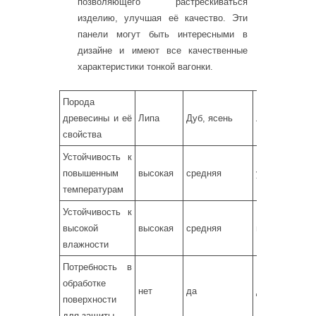
позволяющего растрескиваться
изделию, улучшая её качество. Эти
панели могут быть интересными в
дизайне и имеют все качественные
характеристики тонкой вагонки.
Порода
древесины и её
Липа
Дуб, ясень
Лиственница
свойства
Устойчивость к
повышенным
высокая
средняя
умеренная
температурам
Устойчивость к
высокой
высокая
средняя
высокая
влажности
Потребность в
обработке
нет
да
да
поверхности
для защиты