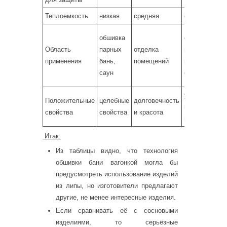
Теплоемкость
низкая
средняя
средняя
обшивка
отделка
Область
парных
отделка
предбанников
применения
бань,
помещений
и комнат
саун
отдыха
устойчивость
Положительные
целебные
долговечность
к процессам
свойства
свойства
и красота
гниения
Итак:
Из таблицы видно, что технология
обшивки бани вагонкой могла бы
предусмотреть использование изделий
из липы, но изготовители предлагают
другие, не менее интересные изделия.
Если сравнивать её с сосновыми
изделиями, то серьёзные