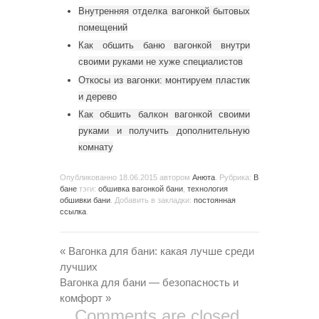
Внутренняя отделка вагонкой бытовых
помещений
Как обшить баню вагонкой внутри
своими руками не хуже специалистов
Откосы из вагонки: монтируем пластик
и дерево
Как обшить балкон вагонкой своими
руками и получить дополнительную
комнату
Опубликованно
18.06.2015
автором
Анюта
. Рубрика:
В
бане
тэги:
обшивка вагонкой бани
,
технология
обшивки бани
. Добавить в закладки:
постоянная
ссылка
.
«
Вагонка для бани: какая лучше среди
лучших
Вагонка для бани — безопасность и
комфорт
»
Comments are closed.